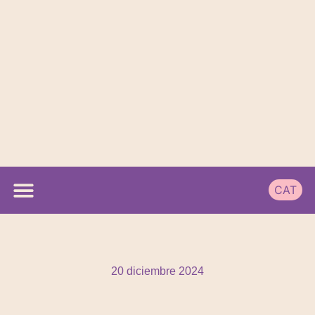
CAT
ACOGIDAS FEMINISTAS
EL PROYECTO
20 diciembre 2024